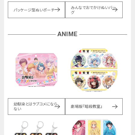
みんなでおでかけぬいバッ
パッケージ型ぬいポーチ
グ
ANIME
幼馴染とはラブコメになら
劇場版『暗殺教室』
ない