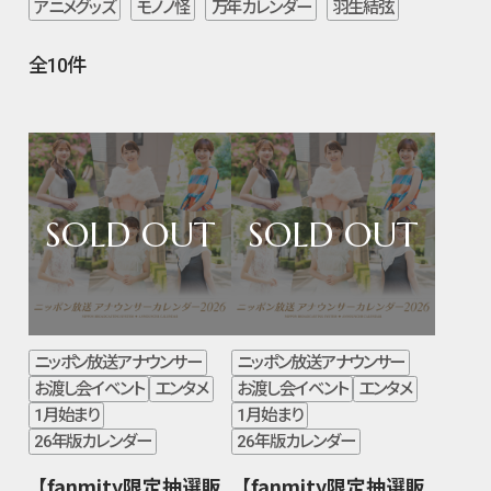
アニメグッズ
モノノ怪
万年カレンダー
羽生結弦
全10件
ニッポン放送アナウンサー
ニッポン放送アナウンサー
お渡し会イベント
エンタメ
お渡し会イベント
エンタメ
1月始まり
1月始まり
26年版カレンダー
26年版カレンダー
【fanmity限定抽選販
【fanmity限定抽選販