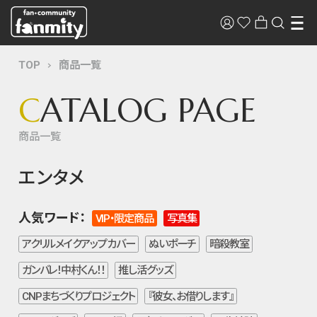
TOP
商品一覧
C
ATALOG PAGE
商品一覧
エンタメ
人気ワード：
VIP・限定商品
写真集
アクリルメイクアップカバー
ぬいポーチ
暗殺教室
ガンバレ！中村くん！！
推し活グッズ
CNPまちづくりプロジェクト
『彼女、お借りします』