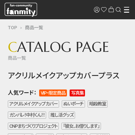
TOP
商品一覧
C
ATALOG PAGE
商品一覧
アクリルメイクアップカバープラス
人気ワード：
VIP・限定商品
写真集
アクリルメイクアップカバー
ぬいポーチ
暗殺教室
ガンバレ！中村くん！！
推し活グッズ
CNPまちづくりプロジェクト
『彼女、お借りします』