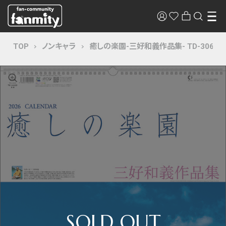
TOP
ノンキャラ
癒しの楽園-三好和義作品集- TD-30653 2