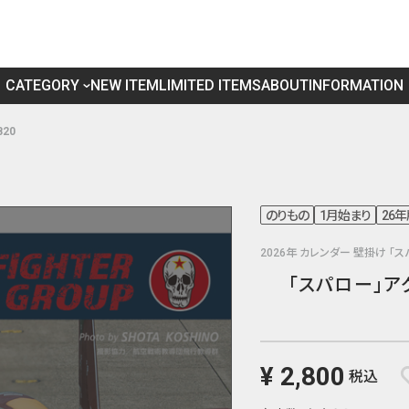
CATEGORY
NEW ITEM
LIMITED ITEMS
ABOUT
INFORMATION
820
のりもの
1月始まり
26
2026年 カレンダー 壁掛け 「
「スパロー」アグ
¥ 2,800
税込