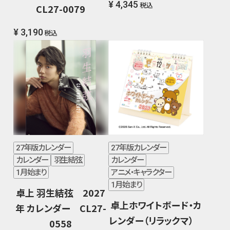
¥ 4,345
税込
CL27-0079
¥ 3,190
税込
27年版カレンダー
27年版カレンダー
カレンダー
羽生結弦
カレンダー
1月始まり
アニメ・キャラクター
1月始まり
卓上 羽生結弦 2027
卓上ホワイトボード・カ
年 カレンダー CL27-
レンダー（リラックマ）
0558