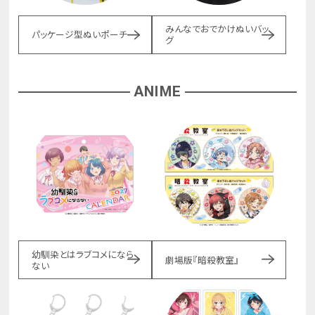
みんなでおでかけぬいバッ
パッケージ型ぬいポーチ
グ
ANIME
幼馴染とはラブコメになら
劇場版『暗殺教室』
ない