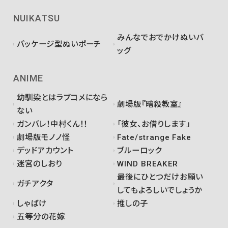
NUIKATSU
みんなでおでかけぬいバ
パッケージ型ぬいポーチ
ッグ
ANIME
幼馴染とはラブコメになら
劇場版『暗殺教室』
ない
ガンバレ！中村くん！！
「彼女、お借りします」
劇場版モノノ怪
Fate/strange Fake
デッドアカウント
ブルーロック
迷宮のしおり
WIND BREAKER
最後にひとつだけお願い
ガチアクタ
してもよろしいでしょうか
しゃばけ
推しの子
五等分の花嫁