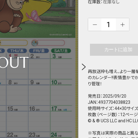
在庫数：
在庫なし
カートに追加
再放送枠も増え、より一層
のカレンダー!!表情豊か
り管理！
発売日：2025/09/20
JAN：4937704038823
使用時サイズ：44×30サイ
枚数（ページ数）：12ページ
© & ® UCS LLC and HC LL
※写真は実際の商品と異な