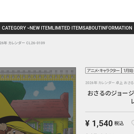
CATEGORY
NEW ITEM
LIMITED ITEMS
ABOUT
INFORMATION
年 カレンダー CL26-0109
アニメ・キャラクター
1月始
2026年 カレンダー 卓上 お
おさるのジョージ 
¥ 1,540
税込