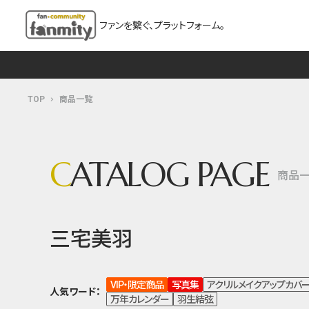
ファンを繋ぐ、プラットフォーム。
TOP
商品一覧
C
ATALOG PAGE
商品
三宅美羽
VIP・限定商品
写真集
アクリルメイクアップカバ
人気ワード：
万年カレンダー
羽生結弦