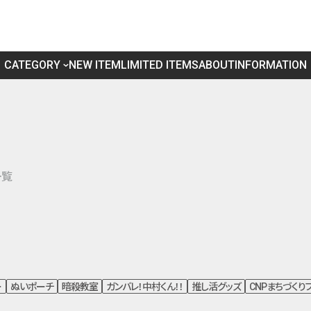
CATEGORY
NEW ITEM
LIMITED ITEMS
ABOUT
INFORMATION
一覧
ー
ぬいポーチ
暗殺教室
ガンバレ！中村くん！！
推し活グッズ
CNPまちづくり