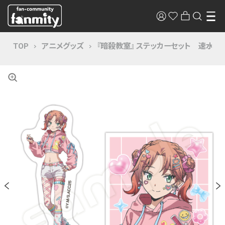
TOP
アニメグッズ
『暗殺教室』 ステッカーセット 速水凛