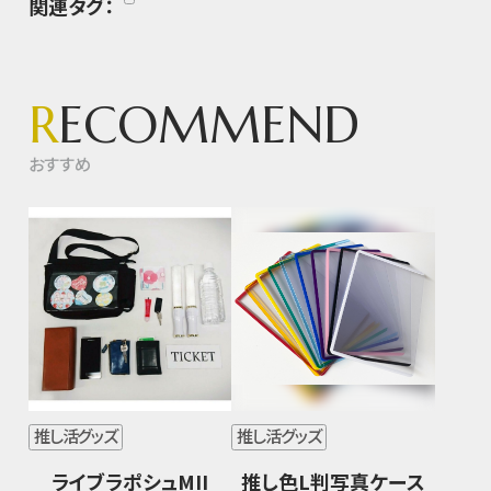
関連タグ：
R
ECOMMEND
おすすめ
推し活グッズ
推し活グッズ
ライブラポシュMII
推し色L判写真ケース