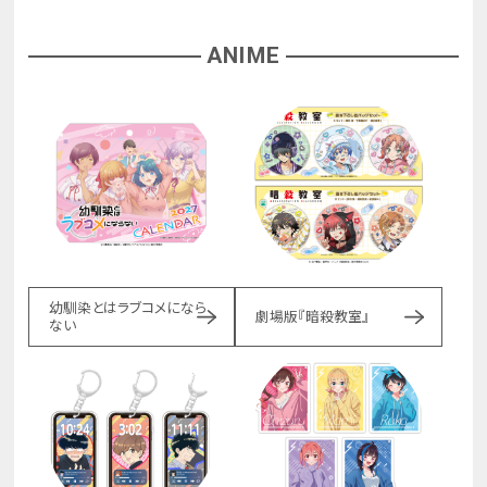
ANIME
幼馴染とはラブコメになら
劇場版『暗殺教室』
ない