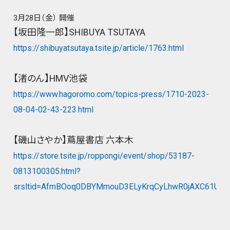
3月28日（金） 開催
【坂田隆一郎】SHIBUYA TSUTAYA
https://shibuyatsutaya.tsite.jp/article/1763.html
【渚のん】HMV池袋
https://www.hagoromo.com/topics-press/1710-2023-
08-04-02-43-223.html
【磯山さやか】蔦屋書店 六本木
https://store.tsite.jp/roppongi/event/shop/53187-
0813100305.html?
srsltid=AfmBOoq0DBYMmouD3ELyKrqCyLhwR0jAXC61UK3